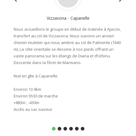
Vizzavona - Capanelle
Nous accueillons le groupe en début de matinée à Ajaccio,
Sublime
transfert au col de Vizzavona. Nous suivons un ancien
Verde p
chemin muletier qui nous amène au col de Palmente (1640
superbe
m). La côte orientale se dessine à nos pieds offrant un
atteign
vaste panorama sur les étangs de Diana et d’Urbinu.
haut s
Descente dans la fôret de Marmano.
Descent
des Poz
Nuit en gîte à Capanelle.
Nuit au
Environ 13.9km
Environ 5h30 de marche
Enviro
+883m ; -430m
Enviro
Accès au sac suiveur
+812m ;
Accès a