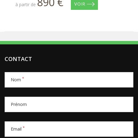
890 €
à partir de
VOIR
CONTACT
*
Nom
Prénom
*
Email