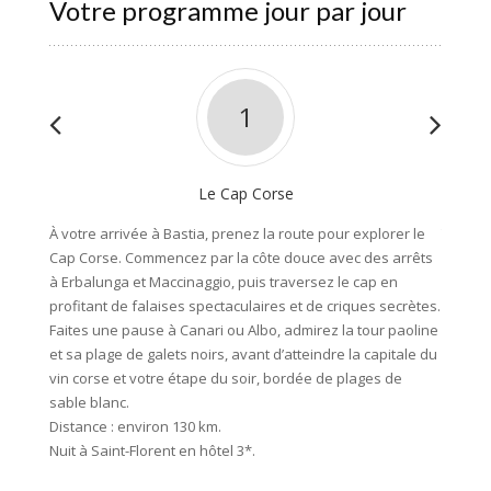
Votre programme jour par jour
1
Le Cap Corse
À votre arrivée à Bastia, prenez la route pour explorer le
Travers
Cap Corse. Commencez par la côte douce avec des arrêts
olivera
à Erbalunga et Maccinaggio, puis traversez le cap en
presque
profitant de falaises spectaculaires et de criques secrètes.
panoram
Faites une pause à Canari ou Albo, admirez la tour paoline
suivez 
et sa plage de galets noirs, avant d’atteindre la capitale du
avant d
vin corse et votre étape du soir, bordée de plages de
Distanc
sable blanc.
Nuit à 
Distance : environ 130 km.
Nuit à Saint-Florent en hôtel 3*.