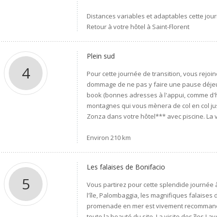
Distances variables et adaptables cette jour
Retour à votre hôtel à Saint-Florent
Plein sud
4
Pour cette journée de transition, vous rejoind
dommage de ne pas y faire une pause déjeu
book (bonnes adresses à l'appui, comme d'ha
montagnes qui vous mènera de col en col jusq
Zonza dans votre hôtel*** avec piscine. La v
Environ 210 km
Les falaises de Bonifacio
5
Vous partirez pour cette splendide journée 
l'île, Palombaggia, les magnifiques falaises d
promenade en mer est vivement recommandée 
toute la beauté du site. La visite des îles L