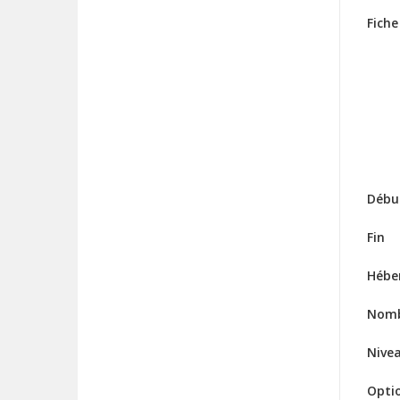
Fiche
Débu
Fin
Hébe
Nomb
Nive
Opti