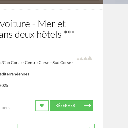
voiture - Mer et
ns deux hôtels ***
ia/Cap Corse - Centre Corse - Sud Corse -
 méditerranéennes
/2025
RÉSERVER
 pers.