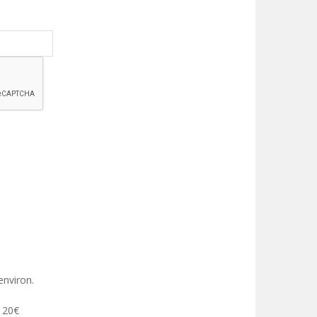
environ.
 120€