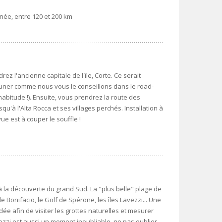
née, entre 120 et 200 km
rez l'ancienne capitale de l'île, Corte. Ce serait
ner comme nous vous le conseillons dans le road-
bitude !). Ensuite, vous prendrez la route des
u'à l'Alta Rocca et ses villages perchés. Installation à
ue est à couper le souffle !
à la découverte du grand Sud. La "plus belle" plage de
e Bonifacio, le Golf de Spérone, les îles Lavezzi... Une
afin de visiter les grottes naturelles et mesurer
avezzi est aussi un moment inoubliable, ne pas oublier