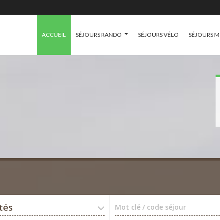
ACCUEIL
SÉJOURS RANDO
SÉJOURS VÉLO
SÉJOURS 
ités
Mot clé / code séjour