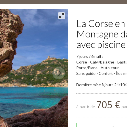
La Corse en 
Montagne da
avec piscine
7 jours / 6 nuits
Corse - Calvi/Balagne - Bast
Porto/Piana - Auto-tour
Sans guide - Confort - Îles
Dernière mise à jour : 24/10
705 €
à partir de
par