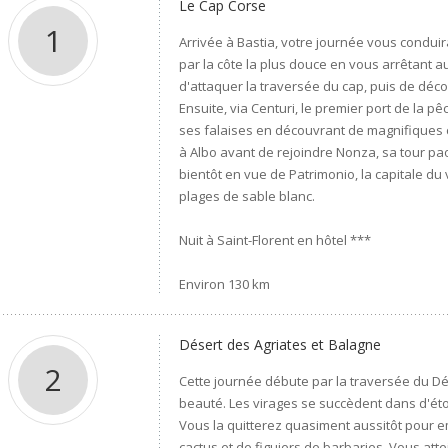
Le Cap Corse
1
Arrivée à Bastia, votre journée vous condu
par la côte la plus douce en vous arrêtant 
d'attaquer la traversée du cap, puis de décou
Ensuite, via Centuri, le premier port de la p
ses falaises en découvrant de magnifiques 
à Albo avant de rejoindre Nonza, sa tour pao
bientôt en vue de Patrimonio, la capitale du 
plages de sable blanc.
Nuit à Saint-Florent en hôtel ***
Environ 130 km
Désert des Agriates et Balagne
2
Cette journée débute par la traversée du Dé
beauté. Les virages se succèdent dans d'ét
Vous la quitterez quasiment aussitôt pour 
cactus et de figuiers de barbaries. Vous atte