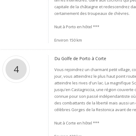
terres intérieures. Gare aux cochons qui peu
capitale de la châtaigne et redescendrez d
certainement des troupeaux de chèvres.
Nuit à Porto en hôtel ***
Environ 150 km
Du Golfe de Porto à Corte
4
Vous rejoindrez un charmant petit village, c
jour, vous atteindrez le plus haut point rou
atteindre les rives d'un lac. La magnifique
jusqu'en Castagniccia, une région couverte de
connue pour son passé indépendantiste où 
des combattants de la liberté mais aussi un
célèbres Gorges de la Restonica avant de re
Nuit à Corte en hôtel ***