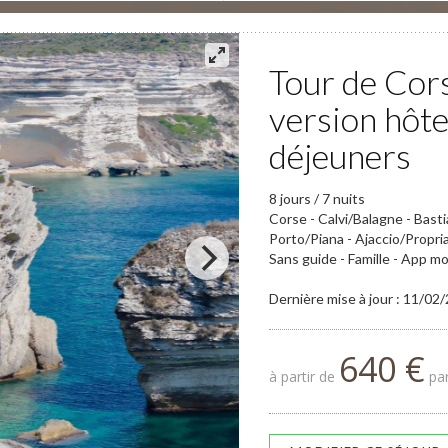
Tour de Cors
version hôtel
déjeuners
8 jours / 7 nuits
Corse - Calvi/Balagne - Bast
Porto/Piana - Ajaccio/Propri
Sans guide - Famille - App m
Dernière mise à jour : 11/02
640 €
à partir de
par