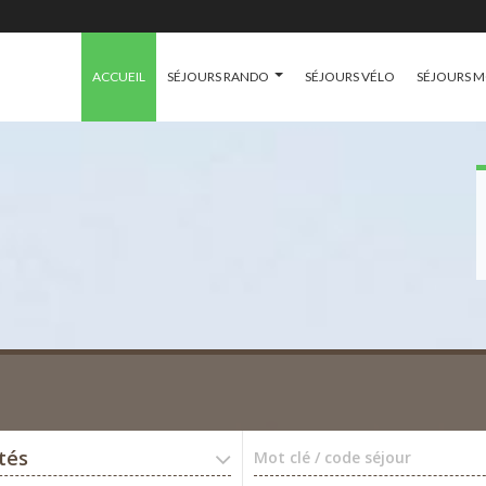
ACCUEIL
SÉJOURS RANDO
SÉJOURS VÉLO
SÉJOURS 
ités
Mot clé / code séjour