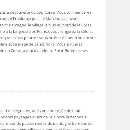
ira à la découverte du Cap Corse. Vous commencerez
au port d'Erbalunga puis de Maccinaggio avant
vrir Barcaggio, le village le plus au nord de la Corse.
êche à la langouste en France, vous longerez la côte et
criques. Vous pourrez vous arrêter à Canari ou encore
line et sa plage de galets noirs. Vous arriverez
vin en Corse, avant d'atteindre Saint-Florent et ses
sert des Agriates, une zone protégée de toute
onnants paysages avant de rejoindre la nationale.
emprunter de petites routes de montagne bordées de
indrez de petits villages typiques et ferez attention