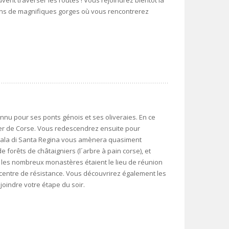
vent traverser les routes ! Vous rejoindrez bientôt la
ans de magnifiques gorges où vous rencontrerez
onnu pour ses ponts génois et ses oliveraies. En ce
tier de Corse. Vous redescendrez ensuite pour
 Scala di Santa Regina vous amènera quasiment
 forêts de châtaigniers (l´arbre à pain corse), et
les nombreux monastères étaient le lieu de réunion
 centre de résistance. Vous découvrirez également les
joindre votre étape du soir.