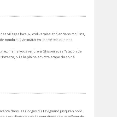
es villages locaux, d'oliveraies et d'anciens moulins,
 de nombreux animaux en liberté tels que des
rrez même vous rendre à Ghisoni et sa "station de
 l'Inzecca, puis la plaine et votre étape du soir à
escente dans les Gorges du Tavignano jusqu'en bord
ia. Les villages perchés sont étonnants et offrent de